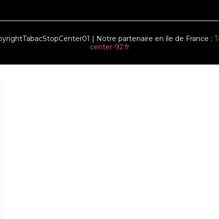
rightTabacStopCenter01 | Notre partenaire en île de France :
T
center-92.fr