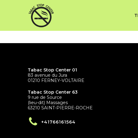
Skip
to
main
T
content
Tabac Stop Center 01
83 avenue du Jura
01210 FERNEY-VOLTAIRE
Tabac Stop Center 63
9 rue de Source
(lieu-dit) Massages
63210 SAINT-PIERRE-ROCHE
+41766161564