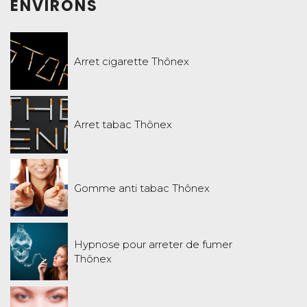
ENVIRONS
Arret cigarette Thônex
Arret tabac Thônex
Gomme anti tabac Thônex
Hypnose pour arreter de fumer
Thônex