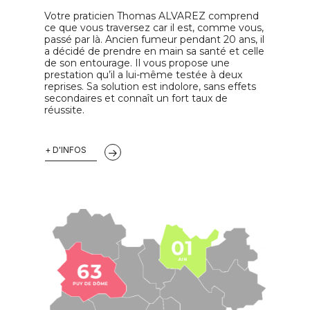
Votre praticien Thomas ALVAREZ comprend
Avec la thérapie d'arret du tabac au laser,
ce que vous traversez car il est, comme vous,
vous pouvez arrêter le tabagisme en une
passé par là. Ancien fumeur pendant 20 ans, il
seule session. C'est rapide, facile et
a décidé de prendre en main sa santé et celle
indolore, ce qui en fait une méthode
de son entourage. Il vous propose une
idéale pour les gens qui veulent arrêter
prestation qu’il a lui-même testée à deux
de fumer sans passer par les
patchs
reprises. Sa solution est indolore, sans effets
nicotine
ou les
gommes à mâcher anti
secondaires et connaît un fort taux de
tabac
.
réussite.
Comment fonctionne
le laser pour arrêter
+ D'INFOS
de fumer ?
Le
laser anti-tabac
comment ça marche
? Le principe est simple. Le fumeur a une
addiction physique au tabac, mais aussi
une addiction psychologique. La
methode laser pour
arreter de fumer
se
concentre sur la partie physique de
l'addiction en utilisant un laser à basse
intensité qui va envoyer des ondes de
lumière pour stimuler les points
d'acupuncture situés sur l'oreille et