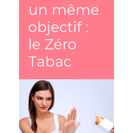
un même
objectif :
le Zéro
Tabac