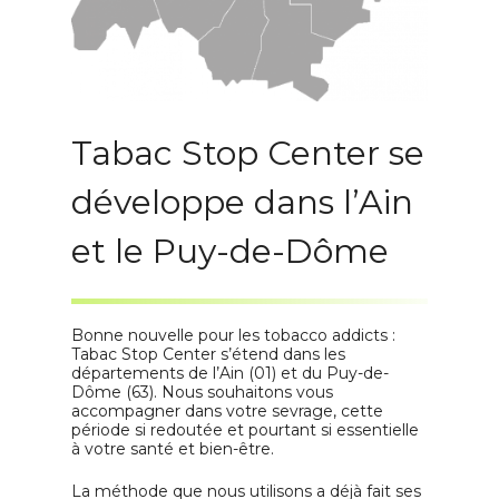
d'autres parties du corps du fumeur. Ces
points d'acupuncture sont connus pour
être des zones réflexes qui peuvent aider
à traiter les addictions en agissant sur le
système nerveux.
La laserotherapie est une thérapie
naturelle sans effets secondaires
Tabac Stop Center se
indésirables. Elle agit en stimulant les
nerfs situés dans le pavillon de l'oreille, ce
développe dans l’Ain
qui permet au cerveau de mieux gérer le
manque. De nombreuses études ont
montré que le laser oreille tabac est très
et le Puy-de-Dôme
efficace pour aider les fumeurs à cesser
définitivement.
Y a t-il des effets
Bonne nouvelle pour les
tobacco addicts
:
secondaires à utiliser
Tabac Stop Center s’étend dans les
départements de l’Ain (01) et du Puy-de-
un laser stop tabac ?
Dôme (63). Nous souhaitons vous
accompagner dans votre sevrage, cette
Le Laser anti tabac présente-t-il des
période si redoutée et pourtant si essentielle
dangers ? Cette solution est un
à votre santé et bien-être.
traitement sûr, indolore et qui ne
présente aucun effet secondaire
La méthode que nous utilisons a déjà fait ses