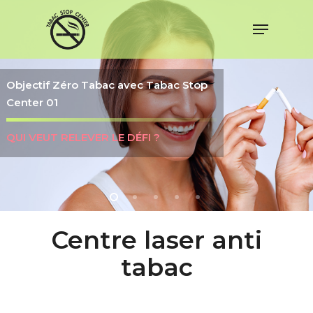
Skip
to
Menu
main
content
Objectif Zéro Tabac avec Tabac Stop
Center 01
QUI VEUT RELEVER LE DÉFI ?
Centre laser anti
tabac