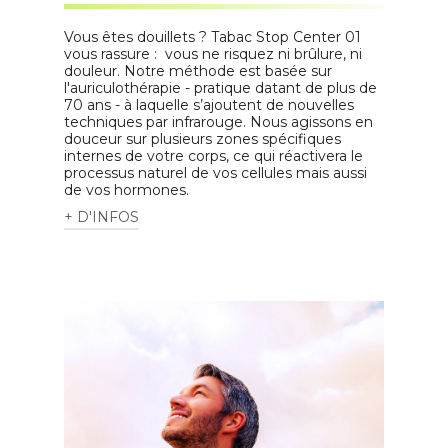
Vous êtes douillets ? Tabac Stop Center 01
vous rassure : vous ne risquez ni brûlure, ni
douleur. Notre méthode est basée sur
l'auriculothérapie - pratique datant de plus de
70 ans - à laquelle s’ajoutent de nouvelles
techniques par infrarouge. Nous agissons en
douceur sur plusieurs zones spécifiques
internes de votre corps, ce qui réactivera le
processus naturel de vos cellules mais aussi
de vos hormones.
+ D'INFOS
Il y a beaucoup de raisons pour lesquelles
les gens veulent arrêter de fumer. La
plupart du temps, c'est parce qu'ils
savent que le tabac est mauvais pour leur
santé et qu'il peut causer des maladies
graves, comme le cancer. Mais arrêter la
cigarette n'est pas facile et il y a
beaucoup de gens qui essaient et
échouent. Heureusement, il y a de
nouvelles méthodes qui peuvent aider les
gens à arrêter pour de bon.