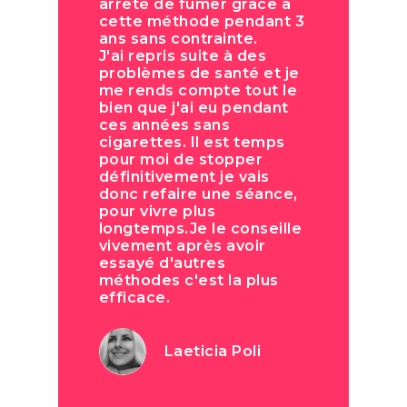
arrêté de fumer grâce à
cette méthode pendant 3
ans sans contrainte.
J'ai repris suite à des
problèmes de santé et je
me rends compte tout le
bien que j'ai eu pendant
ces années sans
cigarettes. Il est temps
pour moi de stopper
définitivement je vais
donc refaire une séance,
pour vivre plus
longtemps.Je le conseille
vivement après avoir
essayé d'autres
méthodes c'est la plus
efficace.
Laeticia Poli