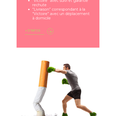
“Victoire” avec suivi et garantie
rechute
“Livraison” correspondant à la
“Victoire” avec un déplacement
à domicile
+ D'INFOS