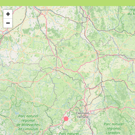
conséquences du sevrage tabagique
comme la prise de poids ou les difficultés
+
de concentration disparaissent
également dans les semaines qui suivent
−
l'
arrêt de la cigarette
.
Les bénéfices se voient également au
niveau du portefeuille et des activités
sportives ! En effet, les paquets de
cigarettes coutent cher, et en arrêtant
vous pourrez faire des économies. Vous
retrouverez aussi une meilleure capacité
respiratoire et physique, ce qui vous
permettra de pratiquer plus facilement
une activité sportive. Alors n'hésitez plus !