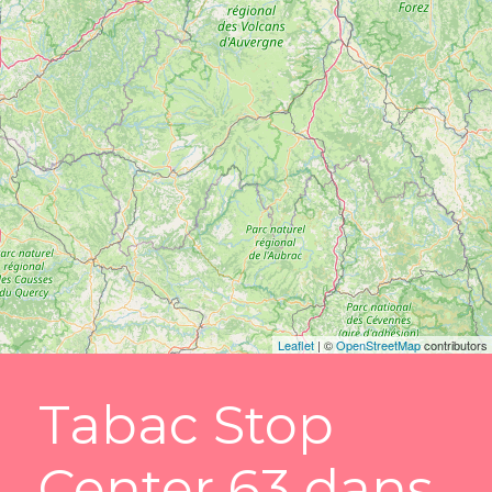
Leaflet
| ©
OpenStreetMap
contributors
Tabac Stop
Center 63 dans