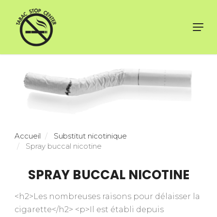
Toggl
navig
Accueil
Substitut nicotinique
Spray buccal nicotine
SPRAY BUCCAL NICOTINE
<h2>Les nombreuses raisons pour délaisser la
cigarette</h2> <p>Il est établi depuis