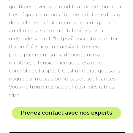
quotidien, avec une modification de l’humeur.
Il est également possible de réduire le dosage
de quelques médicaments prescrits pour
améliorer la santé mentale.</p> <p>La
méthode <a href="https://tabac-stop-center-
01.com/fr/">nicotinique</a> intervient
principalement sur la dépendance à la
nicotine, la tension liée au stress et le
contrôle de l'appétit. C’est une pratique sans
risque qui n’occasionne pas de souffrances.
Vous ne trouverez pas d’effets indésirables.
</p>
Prenez contact avec nos experts