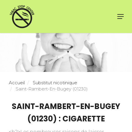
Toggl
navig
Accueil
Substitut nicotinique
Saint-Rambert-En-Bugey (01230)
SAINT-RAMBERT-EN-BUGEY
(01230) : CIGARETTE
<h2>Les nombreuses raisons de laisser