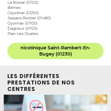
La Boisse (01120)
Bernex
Ceyzériat (01250)
Jassans-Riottier (01480)
Oyonnax (01100)
Dagneux (01120)
Plan-Les-Ouates
nicotinique Saint-Rambert-En-
Bugey (01230)
LES DIFFÉRENTES
PRESTATIONS DE NOS
CENTRES