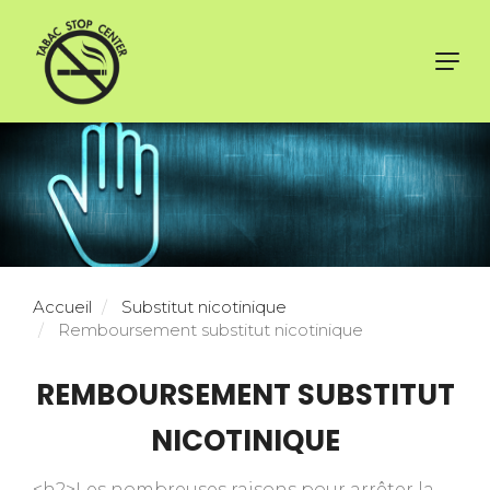
Toggl
navig
Accueil
Substitut nicotinique
Remboursement substitut nicotinique
REMBOURSEMENT SUBSTITUT
NICOTINIQUE
<h2>Les nombreuses raisons pour arrêter la