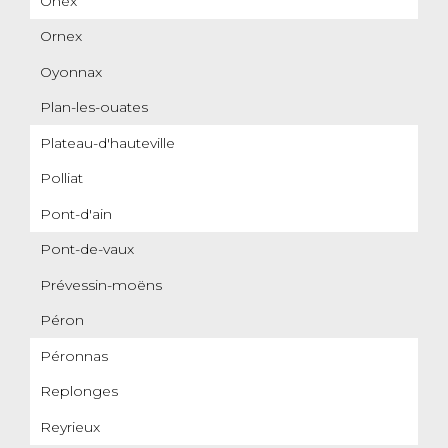
Onex
Ornex
Oyonnax
Plan-les-ouates
Plateau-d'hauteville
Polliat
Pont-d'ain
Pont-de-vaux
Prévessin-moëns
Péron
Péronnas
Replonges
Reyrieux