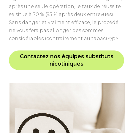
après une seule opération, le taux de réussite
se situe à 70 % (95 % après deux entrevues).
Sans danger et vraiment efficace, le procédé
ne vous fera pas allonger des sommes
considérables (contrairement au tabac).</p>
Contactez nos équipes substituts
nicotiniques