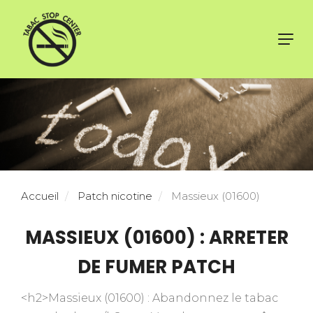
Toggl
navig
Accueil
Patch nicotine
Massieux (01600)
MASSIEUX (01600) : ARRETER
DE FUMER PATCH
<h2>Massieux (01600) : Abandonnez le tabac