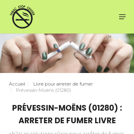
Toggl
navig
Accueil
Livre pour arreter de fumer
Prévessin-Moëns (01280)
PRÉVESSIN-MOËNS (01280) :
ARRETER DE FUMER LIVRE
<h2>Les solutions sûres pour arrêter de fumer