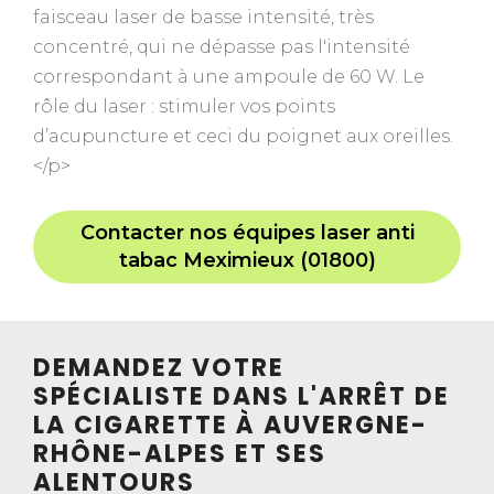
faisceau laser de basse intensité, très
concentré, qui ne dépasse pas l'intensité
correspondant à une ampoule de 60 W. Le
rôle du laser : stimuler vos points
d’acupuncture et ceci du poignet aux oreilles.
</p>
Contacter nos équipes laser anti
tabac Meximieux (01800)
DEMANDEZ VOTRE
SPÉCIALISTE DANS L'ARRÊT DE
LA CIGARETTE À AUVERGNE-
RHÔNE-ALPES ET SES
ALENTOURS