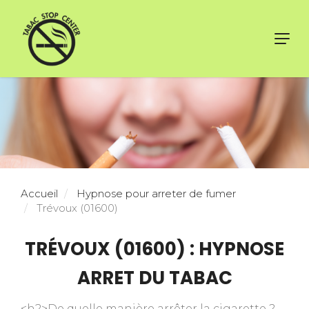
Toggl
navig
Accueil
Hypnose pour arreter de fumer
Trévoux (01600)
TRÉVOUX (01600) : HYPNOSE
ARRET DU TABAC
<h2>De quelle manière arrêter la cigarette ?