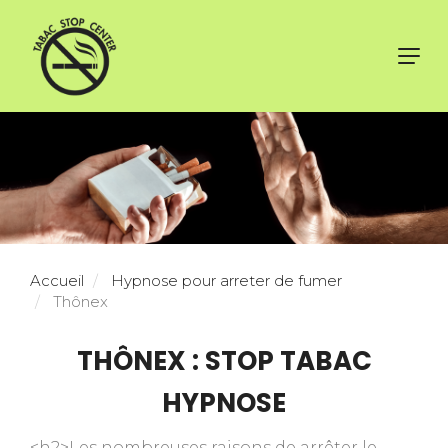
Toggl
navig
Accueil
Hypnose pour arreter de fumer
Thônex
THÔNEX : STOP TABAC
HYPNOSE
<h2>Les nombreuses raisons de arrêter le