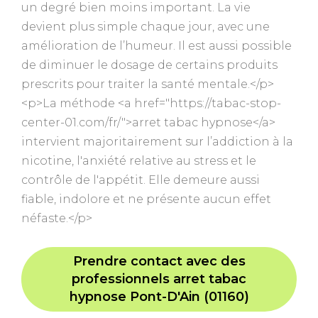
un degré bien moins important. La vie
devient plus simple chaque jour, avec une
amélioration de l’humeur. Il est aussi possible
de diminuer le dosage de certains produits
prescrits pour traiter la santé mentale.</p>
<p>La méthode <a href="https://tabac-stop-
center-01.com/fr/">arret tabac hypnose</a>
intervient majoritairement sur l’addiction à la
nicotine, l'anxiété relative au stress et le
contrôle de l'appétit. Elle demeure aussi
fiable, indolore et ne présente aucun effet
néfaste.</p>
Prendre contact avec des
professionnels arret tabac
hypnose Pont-D'Ain (01160)