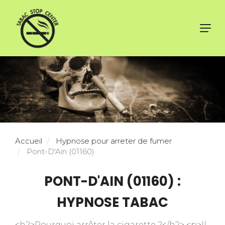
Toggl
navig
Accueil
Hypnose pour arreter de fumer
Pont-D'Ain (01160)
PONT-D'AIN (01160) :
HYPNOSE TABAC
<h2>Pourquoi arrêter la cigarette ?</h2> <p>Il