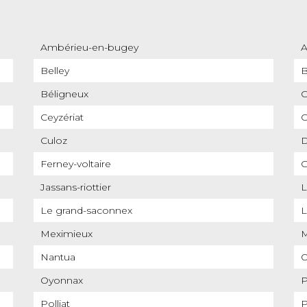
Ambérieu-en-bugey
Belley
B
Béligneux
C
Ceyzériat
C
Culoz
Ferney-voltaire
G
Jassans-riottier
L
Le grand-saconnex
L
Meximieux
M
Nantua
Oyonnax
P
Polliat
P