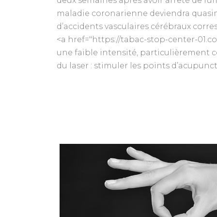
deux semaines après avoir arrêté de fume
maladie coronarienne deviendra quasime
d’accidents vasculaires cérébraux corr
<a href="https://tabac-stop-center-01.c
une faible intensité, particulièrement 
du laser : stimuler les points d’acupunct