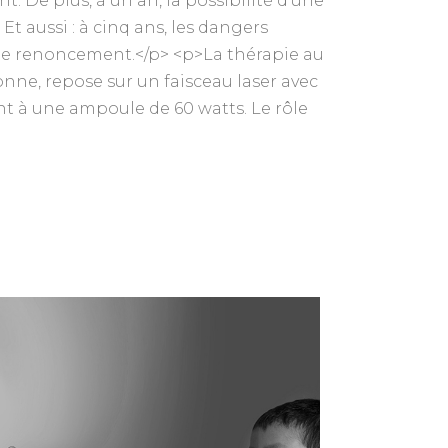
. De plus, à un an, la possibilité d’une
 aussi : à cinq ans, les dangers
 le renoncement.</p> <p>La thérapie au
nne, repose sur un faisceau laser avec
nt à une ampoule de 60 watts. Le rôle