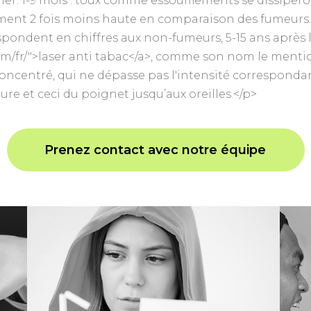
r. 1-9 mois : toux comme essoufflements se dissiperont
nt 2 fois moins haute en comparaison des fumeurs. Et
espondent en chiffres aux non-fumeurs, 5-15 ans après
om/fr/">laser anti tabac</a>, comme son nom le mentio
concentré, qui ne dépasse pas l'intensité corresponda
ure et ceci du poignet jusqu’aux oreilles.</p>
Prenez contact avec notre équipe