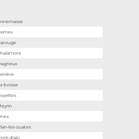
Annemasse
ernex
arouge
halamont
Dagneux
enève
a boisse
oyettes
eyrin
Onex
lan-les-ouates
ont-d'ain