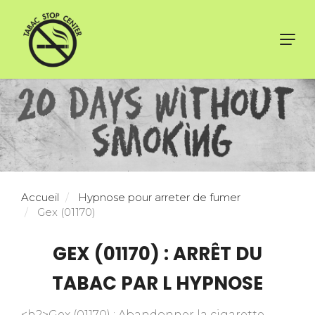
Toggl
navig
Accueil
Hypnose pour arreter de fumer
Gex (01170)
GEX (01170) : ARRÊT DU
TABAC PAR L HYPNOSE
<h2>Gex (01170) : Abandonner la cigarette