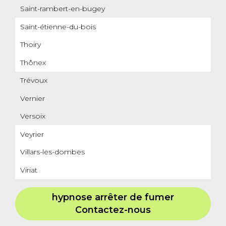
Saint-rambert-en-bugey
Saint-étienne-du-bois
Thoiry
Thônex
Trévoux
Vernier
Versoix
Veyrier
Villars-les-dombes
Viriat
hypnose arrêter de fumer
Contactez-nous