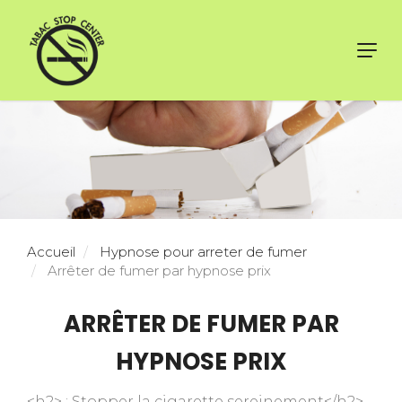
Toggl
navig
Accueil
Hypnose pour arreter de fumer
Arrêter de fumer par hypnose prix
ARRÊTER DE FUMER PAR
HYPNOSE PRIX
<h2> : Stopper la cigarette sereinement</h2>