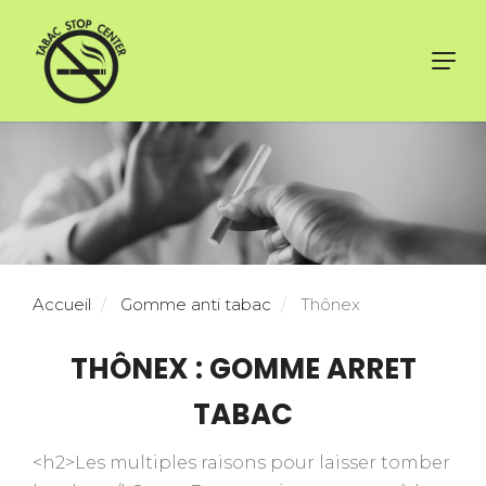
Toggl
navig
Accueil
Gomme anti tabac
Thônex
THÔNEX : GOMME ARRET
TABAC
<h2>Les multiples raisons pour laisser tomber