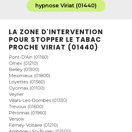
hypnose Viriat (01440)
LA ZONE D'INTERVENTION
POUR STOPPER LE TABAC
PROCHE VIRIAT (01440)
Pont-D'Ain (01160)
Ornex (01210)
Belley (01300)
Meximieux (01800)
Loyettes (01360)
Oyonnax (01100)
Veyrier
Villars-Les-Dombes (01330)
Trévoux (01600)
Péronnas (01960)
Versoix
Ferney-Voltaire (01210)
Ambérieu-En-Bugey (01500)