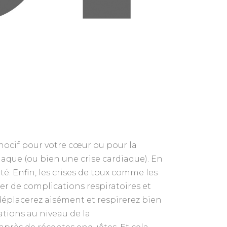
nocif pour votre cœur ou pour la
iaque (ou bien une crise cardiaque). En
é. Enfin, les crises de toux comme les
r de complications respiratoires et
déplacerez aisément et respirerez bien
ations au niveau de la