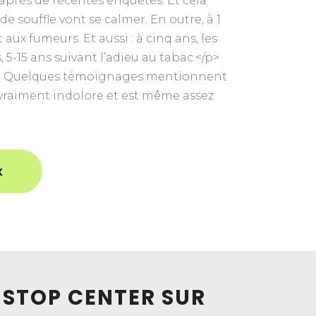
’après de récentes enquêtes. Et cela
souffle vont se calmer. En outre, à 1
x fumeurs. Et aussi : à cinq ans, les
5-15 ans suivant l’adieu au tabac.</p>
 peau. Quelques témoignages mentionnent
 vraiment indolore et est même assez
x
C STOP CENTER SUR