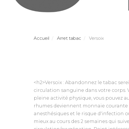
Accueil
Arret tabac
Versoix
<h2>Versoix : Abandonnez le tabac sere
circulation sanguine dans votre corps. 
pleine activité physique, vous pouvez a
rhumes deviennent monnaie courante ave
anesthésiques et le risque d'infection 
mieux au cours des 2 semaines qui suive