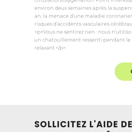
circulation/oxygénation. Point intéressa
environ deux semaines après la suspens
an, la menace d’une maladie coronarienn
risques d’accidents vasculaires cérébra
<p>Vous ne sentirez rien : nous n’utili
un chatouillement ressenti pendant le t
relaxant.</p>
SOLLICITEZ L'AIDE 