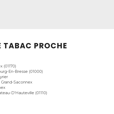
LE TABAC PROCHE
x (01170)
urg-En-Bresse (01000)
yrier
 Grand-Saconnex
nex
ateau-D'Hauteville (01110)