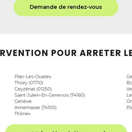
Demande de rendez-vous
TERVENTION POUR ARRETER 
Plan-Les-Ouates
Ge
Thoiry (01710)
Bo
Ceyzériat (01250)
Ve
Saint-Julien-En-Genevois (74160)
Le
Genève
O
Annemasse (74100)
Pl
Thônex