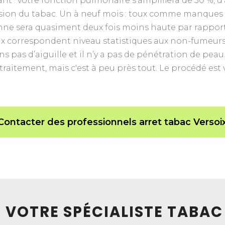
nt : votre fonction pulmonaire s’amplifiera de 30 %, d
ion du tabac. Un à neuf mois : toux comme manques de 
e sera quasiment deux fois moins haute par rapport au
ux correspondent niveau statistiques aux non-fumeurs, 
sons pas d’aiguille et il n’y a pas de pénétration de
raitement, mais c'est à peu près tout. Le procédé est
Contacter des professionnels arret tabac Versoi
DE VOTRE SPÉCIALISTE TABA