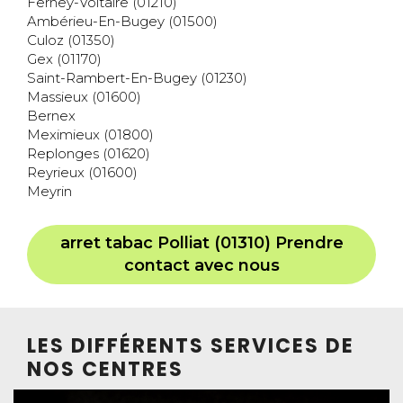
Ferney-Voltaire (01210)
Ambérieu-En-Bugey (01500)
Culoz (01350)
Gex (01170)
Saint-Rambert-En-Bugey (01230)
Massieux (01600)
Bernex
Meximieux (01800)
Replonges (01620)
Reyrieux (01600)
Meyrin
arret tabac Polliat (01310) Prendre
contact avec nous
LES DIFFÉRENTS SERVICES DE
NOS CENTRES