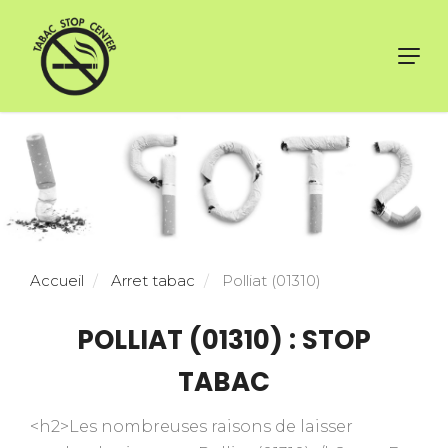
Toggl
navig
Accueil
Arret tabac
Polliat (01310)
POLLIAT (01310) : STOP
TABAC
<h2>Les nombreuses raisons de laisser