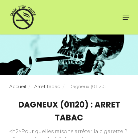
Toggl
navig
Accueil
Arret tabac
Dagneux (01120)
DAGNEUX (01120) : ARRET
TABAC
<h2>Pour quelles raisons arrêter la cigarette ?