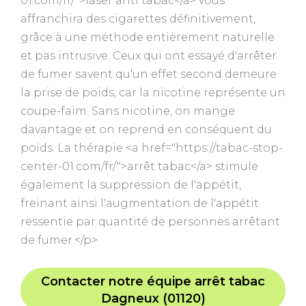
01.com/fr/">laser anti tabac</a> vous
affranchira des cigarettes définitivement,
grâce à une méthode entièrement naturelle
et pas intrusive. Ceux qui ont essayé d'arrêter
de fumer savent qu'un effet second demeure
la prise de poids, car la nicotine représente un
coupe-faim. Sans nicotine, on mange
davantage et on reprend en conséquent du
poids. La thérapie <a href="https://tabac-stop-
center-01.com/fr/">arrêt tabac</a> stimule
également la suppression de l'appétit,
freinant ainsi l'augmentation de l'appétit
ressentie par quantité de personnes arrêtant
de fumer.</p>
Contacter notre équipe arrêt tabac
Dagneux (01120)